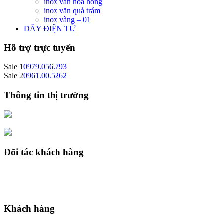
inox văn hoa hồng
inox văn quả trám
inox vàng – 01
DÂY ĐIỆN TỪ
Hỗ trợ trực tuyến
Sale 1
0979.056.793
Sale 2
0961.00.5262
Thông tin thị trường
Đối tác khách hàng
Khách hàng