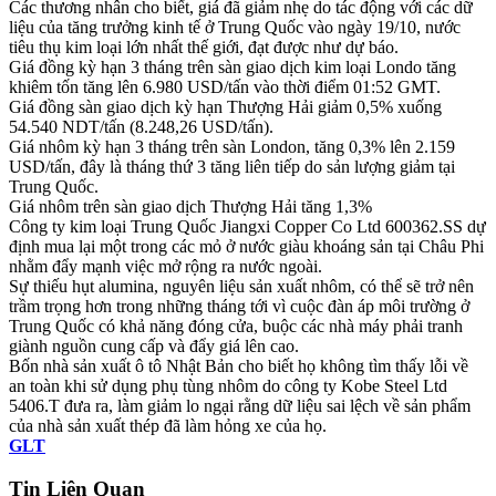
Các thương nhân cho biết, giá đã giảm nhẹ do tác động với các dữ
liệu của tăng trưởng kinh tế ở Trung Quốc vào ngày 19/10, nước
tiêu thụ kim loại lớn nhất thế giới, đạt được như dự báo.
Giá đồng kỳ hạn 3 tháng trên sàn giao dịch kim loại Londo tăng
khiêm tốn tăng lên 6.980 USD/tấn vào thời điểm 01:52 GMT.
Giá đồng sàn giao dịch kỳ hạn Thượng Hải giảm 0,5% xuống
54.540 NDT/tấn (8.248,26 USD/tấn).
Giá nhôm kỳ hạn 3 tháng trên sàn London, tăng 0,3% lên 2.159
USD/tấn, đây là tháng thứ 3 tăng liên tiếp do sản lượng giảm tại
Trung Quốc.
Giá nhôm trên sàn giao dịch Thượng Hải tăng 1,3%
Công ty kim loại Trung Quốc Jiangxi Copper Co Ltd 600362.SS dự
định mua lại một trong các mỏ ở nước giàu khoáng sản tại Châu Phi
nhằm đẩy mạnh việc mở rộng ra nước ngoài.
Sự thiếu hụt alumina, nguyên liệu sản xuất nhôm, có thể sẽ trở nên
trầm trọng hơn trong những tháng tới vì cuộc đàn áp môi trường ở
Trung Quốc có khả năng đóng cửa, buộc các nhà máy phải tranh
giành nguồn cung cấp và đẩy giá lên cao.
Bốn nhà sản xuất ô tô Nhật Bản cho biết họ không tìm thấy lỗi về
an toàn khi sử dụng phụ tùng nhôm do công ty Kobe Steel Ltd
5406.T đưa ra, làm giảm lo ngại rằng dữ liệu sai lệch về sản phẩm
của nhà sản xuất thép đã làm hỏng xe của họ.
GLT
Tin Liên Quan