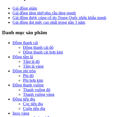
Giá đồng giảm
Giá đồng tăng nhờ nhu cầu tăng mạnh
Giá đồng được củng cố do Trung Quốc nhập khẩu mạnh
Giá đồng đạt mức cao nhất trong gần 3 năm
Danh mục sản phẩm
Đồng thanh cái
Đồng thanh cái đỏ
Đồng thanh cái hợp kim
Đồng tấm lá
Tấm lá đỏ
Tấm lá vàng
Đồng phi tròn
Phi đỏ
Phi hợp kim
Đồng thanh vuông
Thanh vuông đỏ
Thanh vuông vàng
Đồng tiếp địa
Cọc tiếp địa
Cuộn tiếp địa
Inox vàng