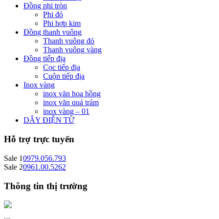
Đồng phi tròn
Phi đỏ
Phi hợp kim
Đồng thanh vuông
Thanh vuông đỏ
Thanh vuông vàng
Đồng tiếp địa
Cọc tiếp địa
Cuộn tiếp địa
Inox vàng
inox văn hoa hồng
inox văn quả trám
inox vàng – 01
DÂY ĐIỆN TỪ
Hỗ trợ trực tuyến
Sale 1
0979.056.793
Sale 2
0961.00.5262
Thông tin thị trường