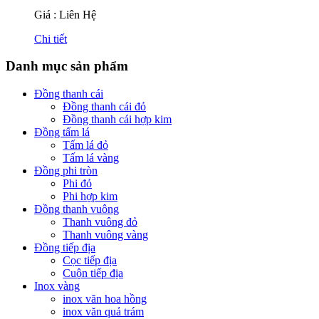
Giá : Liên Hệ
Chi tiết
Danh mục sản phẩm
Đồng thanh cái
Đồng thanh cái đỏ
Đồng thanh cái hợp kim
Đồng tấm lá
Tấm lá đỏ
Tấm lá vàng
Đồng phi tròn
Phi đỏ
Phi hợp kim
Đồng thanh vuông
Thanh vuông đỏ
Thanh vuông vàng
Đồng tiếp địa
Cọc tiếp địa
Cuộn tiếp địa
Inox vàng
inox văn hoa hồng
inox văn quả trám